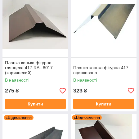
Планка конька фігурна
глянцева 417 RAL 8017
Планка конька фігурна 417
(коричневий)
оцинкована
В наявності
В наявності
275
323
₴
₴
Купити
Купити
єВідновлення
єВідновлення