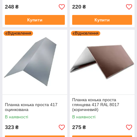
248
220
₴
₴
Купити
Купити
єВідновлення
єВідновлення
Планка конька проста
Планка конька проста 417
глянцева 417 RAL 8017
оцинкована
(коричневий)
В наявності
В наявності
323
275
₴
₴