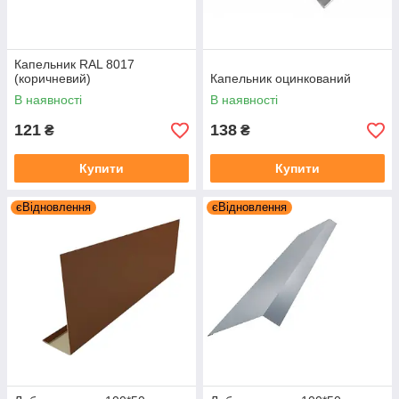
Капельник RAL 8017
(коричневий)
Капельник оцинкований
В наявності
В наявності
Вироби з жести, коньки, торцеві планки та інші матеріали є
121
138
₴
₴
невід'ємною частиною будівельного процесу, зокрема
облаштування покрівлі. Яскравим прикладом таких виробів є
Купити
Купити
асортимент, який пропонує компанія Rental Steel.
На сайті rentalsteel.com можна знайти широкий вибір якісних
єВідновлення
єВідновлення
виробів з жести, які допоможуть створити надійну та
естетичну покрівлю. Представлені фото нагадують про те,
наскільки важливо правильно вибирати матеріали для
будівництва.
Одним з головних елементів покрівлі є коньок - спеціальний
елемент, який використовується для з'єднання схилів покрівлі
та забезпечення їх герметичності. Rental Steel пропонує
широкий вибір коньків, які відрізняються своєю міцністю та
довговічністю. Фото на сайті демонструють різноманітність
форм та кольорів, що дозволяє знайти оптимальний варіант
для будь-якого типу покрівлі.