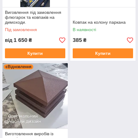
Виговлення під замовлення
флюгарок та ковпаків на
димоходи.
Ковпак на колону паркана
Під замовлення
В наявності
1 650
385
від
₴
₴
Купити
Купити
єВідновлення
Виготовлення виробів із