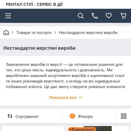
РЕНТАЛ СТІЛ - СЕРВІС В ДІЇ
Товари та послуги
Нестандартні жерстяні вироби
Нестандартні жерстяні вироби
Замовлення виробів із жерсті — це оптимальне рішення для
тих, хто цінує якість, індивідуальність і довговічність. Ми
виробляємо широкий асортимент виробів з оцинкованої сталі
та інших різновидів жорсткості, з огляду на всі індивідуальні
побажання клієнта. Це дає змогу створити унікальні елементи
для вашого дому та присадибної ділянки, які ідеально
Показати все
впишуться в загальний дизайн.
Серед наших популярних пропозицій:
* Ковпаки на колони паркана: Захистять ваші колони від
Сортування
0
Фільтри
атмосферних впливів, продовжуючи їх термін експлуатації та
підтримуючи естетичний вигляд огорожі. Виготовляються
єВідновлення
різні розміри та форми, підбираються індивідуально під