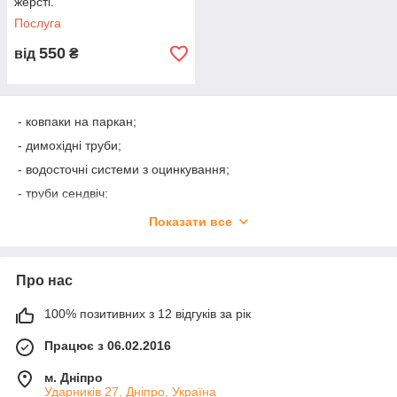
жерсті.
Послуга
550
від
₴
- ковпаки на паркан;
- димохідні труби;
- водосточні системи з оцинкування;
- труби сендвіч;
- витяжки;
Показати все
- димоходи;
- козирки;
Про нас
- кришки на паркан;
— парапети, ковпаки на паркан.
100% позитивних з 12 відгуків за рік
Жерстяні вироби з оцинкованої сталі мають низку переваг:
Працює з 06.02.2016
тривалий термін експлуатації, порівняно невисока вартість,
універсальність застосування матеріалу, відпрацьованість і
м. Дніпро
надійність технології застосування. Маючи всі перераховані
Ударників 27, Дніпро, Україна