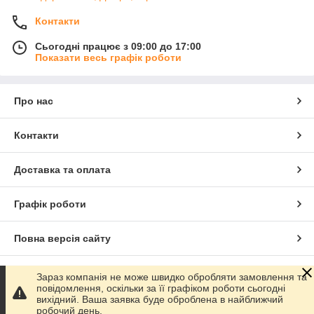
вище переваги, вироби стали успішно конкурувати із
сучасними матеріалами, а тонкий шар цинку, нанесений на
Контакти
поверхню аркуша, дає запобігання корозії сталі під впливом
атмосферної вологи та кисню, що є у повітрі, що істотно
Сьогодні працює з 09:00 до 17:00
Показати весь графік роботи
продовжує термін експлуатації жерстяних виробів з
поцинкованого матеріалу. Можливі також вироби з
полімерним покриттям.
Про нас
Виготовляємо вироби як стандартні, так і під замовлення (за
кресленням замовника).
Контакти
Ціна формується залежно від розміру виробу.
Доставка та оплата
Графік роботи
Повна версія сайту
Сайт створено на маркетплейсі
Prom.ua
Зараз компанія не може швидко обробляти замовлення та
повідомлення, оскільки за її графіком роботи сьогодні
вихідний. Ваша заявка буде оброблена в найближчий
Політика конфіденційності
робочий день.