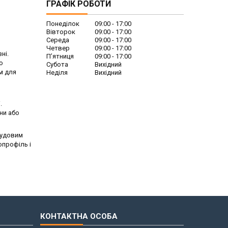
ГРАФІК РОБОТИ
Понеділок
09:00
17:00
Вівторок
09:00
17:00
Середа
09:00
17:00
Четвер
09:00
17:00
ні.
Пʼятниця
09:00
17:00
о
Субота
Вихідний
м для
Неділя
Вихідний
.
ни або
чудовим
опрофіль і