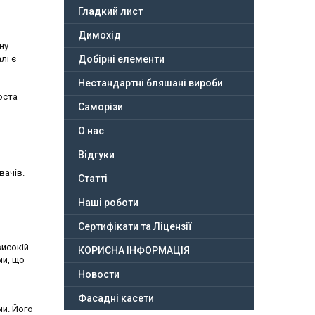
Гладкий лист
Димохід
ну
лі є
Добірні елементи
Нестандартні бляшані вироби
оста
Саморізи
О нас
Відгуки
вачів.
Статті
Наші роботи
Сертифікати та Ліцензії
високій
КОРИСНА ІНФОРМАЦІЯ
ми, що
Новости
Фасадні касети
ми. Його