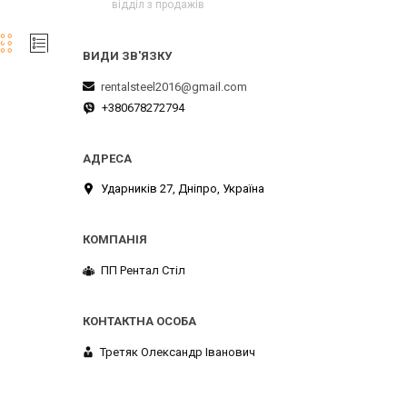
відділ з продажів
rentalsteel2016@gmail.com
+380678272794
Ударників 27, Дніпро, Україна
ПП Рентал Стіл
Третяк Олександр Іванович