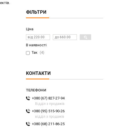
ектів.
ФІЛЬТРИ
Ціна
В наявності
Так
4
КОНТАКТИ
+380 (67) 827-27-94
Відділ з продажів
+380 (95) 515-90-26
відділ з продажів
+380 (68) 211-86-25