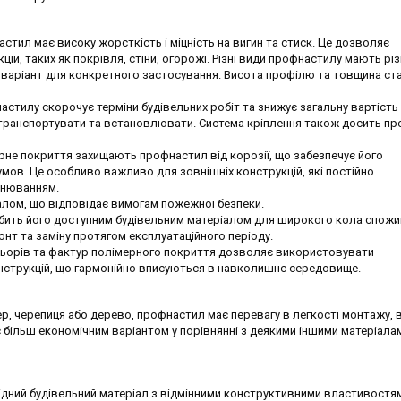
стил має високу жорсткість і міцність на вигин та стиск. Це дозволяє
й, таких як покрівля, стіни, огорожі. Різні види профнастилу мають різ
 варіант для конкретного застосування. Висота профілю та товщина ста
стилу скорочує терміни будівельних робіт та знижує загальну вартість
х транспортувати та встановлювати. Система кріплення також досить пр
ерне покриття захищають профнастил від корозії, що забезпечує його
умов. Це особливо важливо для зовнішніх конструкцій, які постійно
інюванням.
лом, що відповідає вимогам пожежної безпеки.
обить його доступним будівельним матеріалом для широкого кола спожи
нт та заміну протягом експлуатаційного періоду.
ольорів та фактур полімерного покриття дозволяє використовувати
нструкцій, що гармонійно вписуються в навколишнє середовище.
фер, черепиця або дерево, профнастил має перевагу в легкості монтажу, 
ж є більш економічним варіантом у порівнянні з деякими іншими матеріала
гідний будівельний матеріал з відмінними конструктивними властивостя