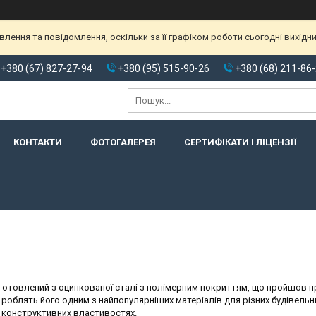
ення та повідомлення, оскільки за її графіком роботи сьогодні вихідн
+380 (67) 827-27-94
+380 (95) 515-90-26
+380 (68) 211-86
КОНТАКТИ
ФОТОГАЛЕРЕЯ
СЕРТИФІКАТИ І ЛІЦЕНЗІЇ
виготовлений з оцинкованої сталі з полімерним покриттям, що пройшов 
у роблять його одним з найпопулярніших матеріалів для різних будівельни
 конструктивних властивостях.