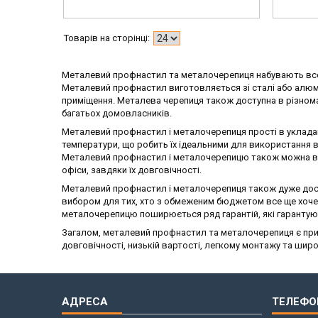
Металевий профнастил та металочерепиця набувають все б
Металевий профнастил виготовляється зі сталі або алюмін
приміщення. Металева черепиця також доступна в різноман
багатьох домовласників.
Металевий профнастил і металочерепиця прості в укладанн
температури, що робить їх ідеальними для використання 
Металевий профнастил і металочерепицю також можна вик
офіси, завдяки їх довговічності.
Металевий профнастил і металочерепиця також дуже досту
вибором для тих, хто з обмеженим бюджетом все ще хоче о
металочерепицю поширюється ряд гарантій, які гарантуют
Загалом, металевий профнастил та металочерепиця є прив
довговічності, низькій вартості, легкому монтажу та шир