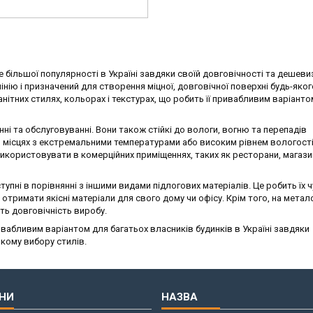
ільшої популярності в Україні завдяки своїй довговічності та дешевиз
ію і призначений для створення міцної, довговічної поверхні будь-яког
ітних стилях, кольорах і текстурах, що робить її привабливим варіанто
і та обслуговуванні. Вони також стійкі до вологи, вогню та перепадів
в місцях з екстремальними температурами або високим рівнем вологості
ористовувати в комерційних приміщеннях, таких як ресторани, магази
пні в порівнянні з іншими видами підлогових матеріалів. Це робить їх 
тримати якісні матеріали для свого дому чи офісу. Крім того, на метал
ь довговічність виробу.
абливим варіантом для багатьох власників будинків в Україні завдяки
окому вибору стилів.