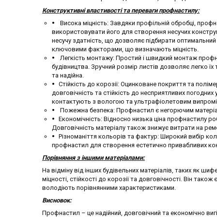
Конструктивні властивості та переваги профнастилу:
Висока міцність: Завдяки профільній обробці, профна
використовувати його для створення несучих конструкці
несучу здатність, що дозволяє підбирати оптимальний
ключовими факторами, що визначають міцність.
Легкість монтажу: Простий і швидкий монтаж профна
будівництва. Зручний розмір листів дозволяє легко ї
та надійна.
Стійкість до корозії: Оцинковане покриття та полім
довговічність та стійкість до несприятливих погодних 
контактують з вологою та ультрафіолетовим випром
Пожежна безпека: Профнастил є негорючим матеріа
Економічність: Відносно низька ціна профнастилу р
Довговічність матеріалу також знижує витрати на ремо
Різноманіття кольорів та фактур: Широкий вибір к
профнастил для створення естетично привабливих ко
Порівняння з іншими матеріалами:
На відміну від інших будівельних матеріалів, таких як ши
міцності, стійкості до корозії та довговічності. Він тако
володіють порівнянними характеристиками.
Висновок:
Профнастил – це надійний, довговічний та економічно ви