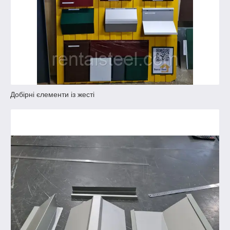
Добірні єлементи із жесті