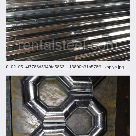
0_02_05_4f7786d3349fd5862__13800b31b578f1_kopiya.jpg