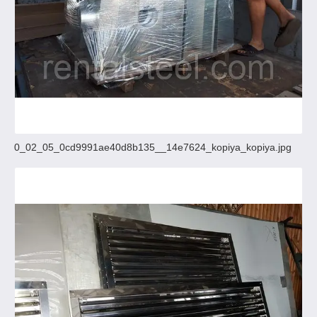
0_02_05_0cd9991ae40d8b135__14e7624_kopiya_kopiya.jpg