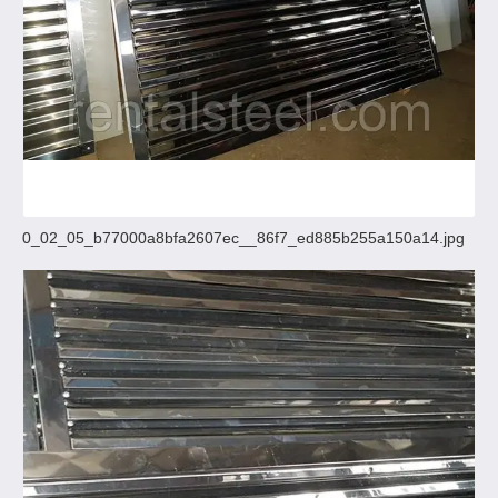
0_02_05_b77000a8bfa2607ec__86f7_ed885b255a150a14.jpg