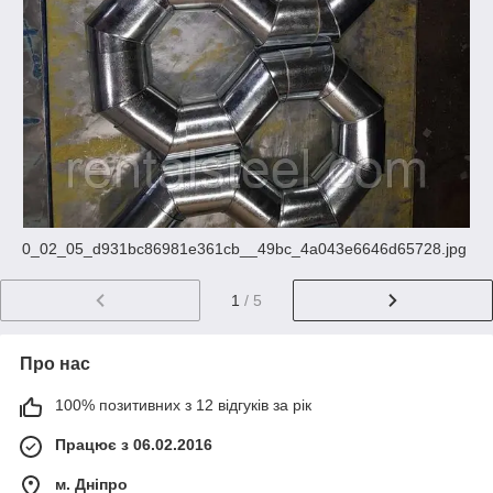
0_02_05_d931bc86981e361cb__49bc_4a043e6646d65728.jpg
1
/ 5
Про нас
100% позитивних з 12 відгуків за рік
Працює з 06.02.2016
м. Дніпро