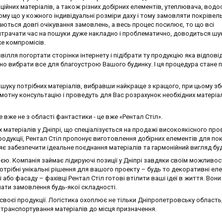
ційних матеріалів, а також різних добірних елементів, утеплювача, водо
тому що у кожного індивідуальні розміри даху і тому замовляти покрівел
ються довгі очікування замовлень, а весь процес посилює, то що всі
итрачати час на пошуки дуже накладно і проблематично, доводиться шу
же компромісів.
звілля погортати сторінки інтернету і підібрати ту продукцію яка відпов
йно вибрати все для благоустрою Вашого будинку. І ця процедура стане
уку потрібних матеріалів, вибравши найкраще з кращого, при цьому зб
амотну консультацію і проведуть для Вас розрахунок необхідних матеріа
 вже не з області фантастики - це вже «Рентал Стіл».
х матеріалів у Дніпрі, що спеціалізується на продажі високоякісного пр
одукції, Рентал Стіл пропонує виготовлення добірних елементів для пок
яє забезпечити ідеальне поєднання матеріалів та гармонійний вигляд буд
ю. Компанія займає лідируючі позиції у Дніпрі завдяки своїм можливос
отрібні унікальні рішення для вашого проекту – будь то декоративні ел
 або фасаду – фахівці Рентал Стіл готові втілити ваші ідеї в життя. Вони
ати замовлення будь-якої складності.
 своєї продукції. Логістика охоплює не тільки Дніпропетровську область,
 транспортування матеріалів до місця призначення.