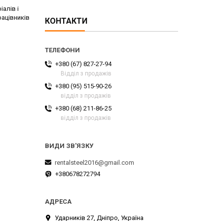
алів і
рацівників
КОНТАКТИ
+380 (67) 827-27-94
Відділ з продажів
+380 (95) 515-90-26
відділ з продажів
+380 (68) 211-86-25
відділ з продажів
rentalsteel2016@gmail.com
+380678272794
Ударників 27, Дніпро, Україна