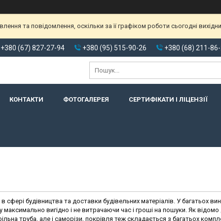
ення та повідомлення, оскільки за її графіком роботи сьогодні вихідн
+380 (67) 827-27-94
+380 (95) 515-90-26
+380 (68) 211-86
КОНТАКТИ
ФОТОГАЛЕРЕЯ
СЕРТИФІКАТИ І ЛІЦЕНЗІЇ
в сфері будівництва та доставки будівельних матеріалів. У багатьох ви
 максимально вигідно і не витрачаючи час і гроші на пошуки. Як відомо
фільна труба, але і саморізи, покрівля теж складається з багатьох комп