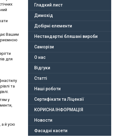
стічних
Гладкий лист
ьний
Димохід
кати
Добірні елементи
ідає Вашим
Нестандартні бляшані вироби
 приємною
Саморізи
ерігти
О нас
лів для
Відгуки
Статті
офнастилу
рівлі та
Наші роботи
івлі.
Сертифікати та Ліцензії
тям у
ементи,
КОРИСНА ІНФОРМАЦІЯ
Новости
 а й усю
Фасадні касети