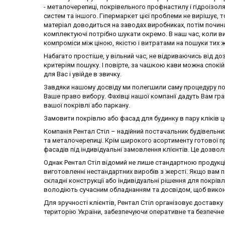
- металочерепиці, покрівельного профнастилу і гідроізоля
систем та іншого. Гіпермаркет цієї проблеми не вирішує, 
матеріал доводиться на заводах виробниках, потім почина
комплектуючі потрібно шукати окремо. В наш час, коли в
компроміси між ціною, якістю і витратами на пошуки тих 
Набагато простіше, у вільний час, не відриваючись від до
критеріям пошуку. І повірте, за чашкою кави можна спокі
для Вас і увійде в звичку.
Завдяки нашому досвіду ми полегшили саму процедуру пош
Ваше право вибору. Фахівці нашої компанії дадуть Вам гр
вашої покрівлі або паркану.
Замовити покрівлю або фасад для будинку в пару кліків це
Компанія Рентал Стіл – надійний постачальник будівельни
та металочерепиці. Крім широкого асортименту готової пр
фасадів під індивідуальні замовлення клієнтів. Це дозвол
Однак Рентал Стіл відомий не лише стандартною продукціє
виготовленні нестандартних виробів з жерсті. Якщо вам п
складні конструкції або індивідуальні рішення для покрівлі
володіють сучасним обладнанням та досвідом, щоб викон
Для зручності клієнтів, Рентал Стіл організовує доставку
територію України, забезпечуючи оперативне та безпечне