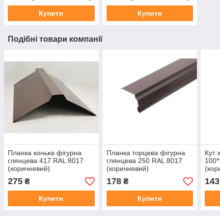
Купити
Купити
Подібні товари компанії
Планка конька фігурна
Планка торцева фігурна
Кут 
глянцева 417 RAL 8017
глянцева 250 RAL 8017
100*
(коричневий)
(коричневий)
(кор
275
178
143
₴
₴
Купити
Купити