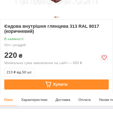
Єндова внутрішня глянцева 313 RAL 8017
(коричневий)
В наявності
Опт і роздріб
220
₴
Мінімальна сума замовлення на сайті — 600 ₴
213 ₴
від 50 шт.
Купити
Опис
Характеристики
Доставка
Оплата
Умови п