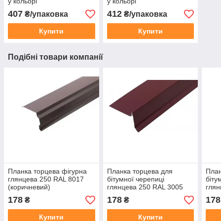
у кольорі
у кольорі
407
412
₴/упаковка
₴/упаковка
Купити
Купити
Подібні товари компанії
Планка торцева фігурна
Планка торцева для
План
глянцева 250 RAL 8017
бітумної черепиці
біту
(коричневий)
глянцева 250 RAL 3005
глян
(вишня)
(сір
178
178
178
₴
₴
Купити
Купити