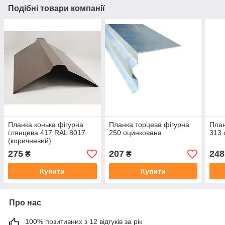
Подібні товари компанії
Планка конька фігурна
Планка торцева фігурна
План
глянцева 417 RAL 8017
250 оцинкована
313 
(коричневий)
275
207
248
₴
₴
Купити
Купити
Про нас
100% позитивних з 12 відгуків за рік