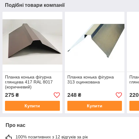
Подібні товари компанії
Планка конька фігурна
Планка конька фігурна
План
глянцева 417 RAL 8017
313 оцинкована
глян
(коричневий)
275
248
220
₴
₴
Купити
Купити
Про нас
100% позитивних з 12 відгуків за рік