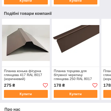
Купити
Купити
Подібні товари компанії
Планка конька фігурна
Планка торцева для
План
глянцева 417 RAL 8017
бітумної черепиці
глян
(коричневий)
глянцева 250 RAL 8017
(кор
275
178
178
₴
₴
Купити
Купити
Про нас