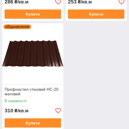
286
253
₴/кв.м
₴/кв.м
Купити
Купити
єВідновлення
Профнастил стіновий НС-20
матовий
В наявності
310
₴/кв.м
Купити