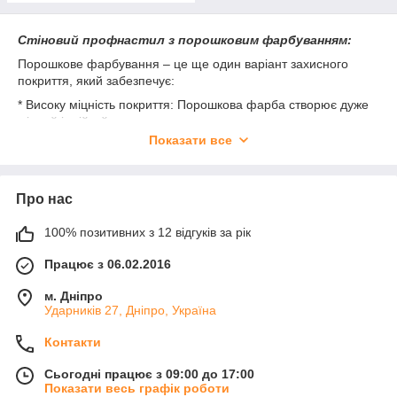
Стіновий профнастил з порошковим фарбуванням:
Порошкове фарбування – це ще один варіант захисного
покриття, який забезпечує:
* Високу міцність покриття: Порошкова фарба створює дуже
міцний і стійкий до стирання шар.
* Стійкість до агресивних середовищ: Забезпечує додатковий
Показати все
захист від впливу хімічних речовин та інших агресивних
факторів.
* Екологічність: Порошкова фарба є екологічно чистим
Про нас
матеріалом.
Порівняння типів профнастилу:
100% позитивних з 12 відгуків за рік
* С10: Має найменшу висоту профілю, найменш міцний, але
Працює з 06.02.2016
легший та економічніший. Застосовується для обшивки стін з
невеликими навантаженнями.
м. Дніпро
* С15: Має середню висоту профілю, більш міцний, ніж С10,
Ударників 27, Дніпро, Україна
підходить для більшості будівель.
* НС20: Найбільша висота профілю з представлених, має
Контакти
високу міцність та жорсткість, використовується для обшивки
стін з високими навантаженнями.
Сьогодні працює з 09:00 до 17:00
Показати весь графік роботи
Вибір типу профнастилу залежить від конкретних вимог до