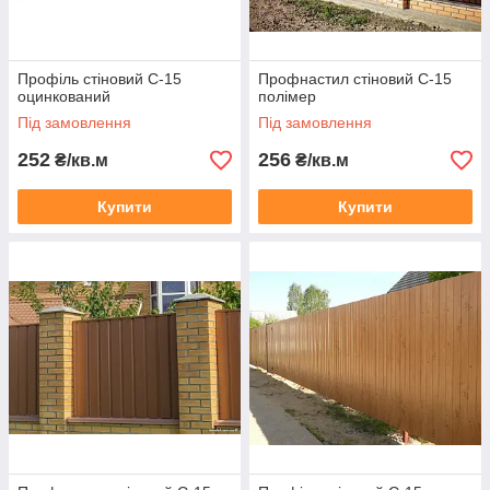
Профіль стіновий С-15
Профнастил стіновий С-15
оцинкований
полімер
Під замовлення
Під замовлення
252
256
₴/кв.м
₴/кв.м
Купити
Купити