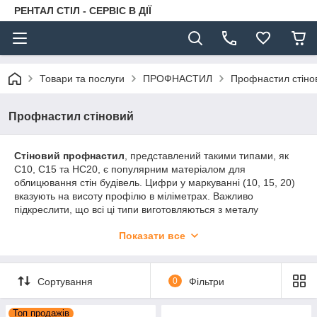
РЕНТАЛ СТІЛ - СЕРВІС В ДІЇ
Товари та послуги
ПРОФНАСТИЛ
Профнастил стіно
Профнастил стіновий
Стіновий профнастил
, представлений такими типами, як
С10, С15 та НС20, є популярним матеріалом для
облицювання стін будівель. Цифри у маркуванні (10, 15, 20)
вказують на висоту профілю в міліметрах. Важливо
підкреслити, що всі ці типи виготовляються з металу
(зазвичай оцинкована сталь) з полімерним покриттям, що
Показати все
значно покращує їхні експлуатаційні характеристики. Крім
того, доступні варіанти з порошковим фарбуванням, які
надають додаткові переваги.
Сортування
0
Фільтри
Стіновий профнастил з полімерним покриттям:
Полімерне покриття – це захисний шар, нанесений на
Топ продажів
поверхню металу. Він забезпечує: