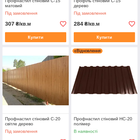
Профнастил стіновий С-15
Профіль стіновий С-15
матовий
дерево
Під замовлення
Під замовлення
307
284
₴/кв.м
₴/кв.м
Купити
Купити
єВідновлення
Профнастил стіновий С-20
Профнастил стіновий НС-20
світле дерево
полімер
Під замовлення
В наявності