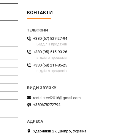
КОНТАКТИ
+380 (67) 827-27-94
Відділ з продажів
+380 (95) 515-90-26
відділ з продажів
+380 (68) 211-86-25
відділ з продажів
rentalsteel2016@gmail.com
+380678272794
Ударників 27, Дніпро, Україна