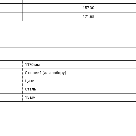
157.30
171.65
1170 мм
Стіновий (для забору)
Цинк
Сталь
15 мм