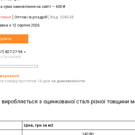
а сума замовлення на сайті — 600 ₴
влення
Оптом і в роздріб
Код:
1245-33
авка з 12 серпня 2026
Купити
67) 827-27-94
 з продажів
ня товару протягом 14 днів
за домовленістю
й виробляється з оцинкованої сталі різної товщини 
Ціна, грн за м2
140.80