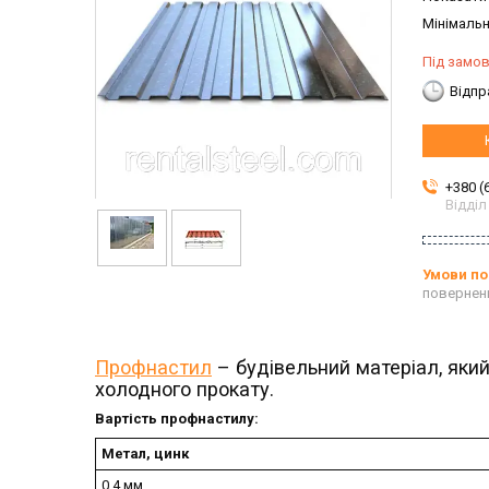
Мінімальн
Під замо
Відпр
+380 (
Відділ
повернен
Профнастил
– будівельний матеріал, яки
холодного прокату.
Вартість профнастилу:
Метал, цинк
0,4 мм