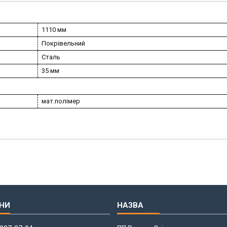
1110 мм
Покрівельний
Сталь
35 мм
мат.полімер