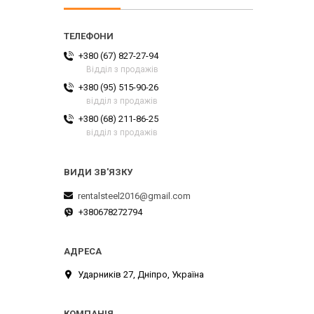
+380 (67) 827-27-94
Відділ з продажів
+380 (95) 515-90-26
відділ з продажів
+380 (68) 211-86-25
відділ з продажів
rentalsteel2016@gmail.com
+380678272794
Ударників 27, Дніпро, Україна