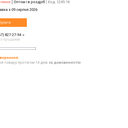
влення
Оптом і в роздріб
Код:
1245-16
авка з 09 серпня 2026
Купити
67) 827-27-94
 з продажів
ня товару протягом 14 днів
за домовленістю