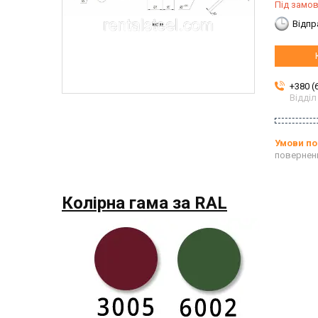
Під замо
Відпр
+380 (
Відділ
повернен
Колірна гама за RAL