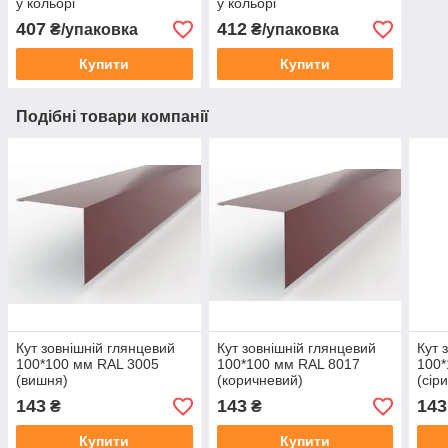
у кольорі
у кольорі
407
412
₴/упаковка
₴/упаковка
Купити
Купити
Подібні товари компанії
Кут зовнішній глянцевий
Кут зовнішній глянцевий
Кут 
100*100 мм RAL 3005
100*100 мм RAL 8017
100*
(вишня)
(коричневий)
(сір
143
143
143
₴
₴
Купити
Купити