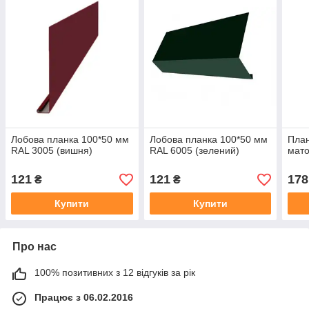
Лобова планка 100*50 мм
Лобова планка 100*50 мм
План
RAL 3005 (вишня)
RAL 6005 (зелений)
мато
121
121
178
₴
₴
Купити
Купити
Про нас
100% позитивних з 12 відгуків за рік
Працює з 06.02.2016