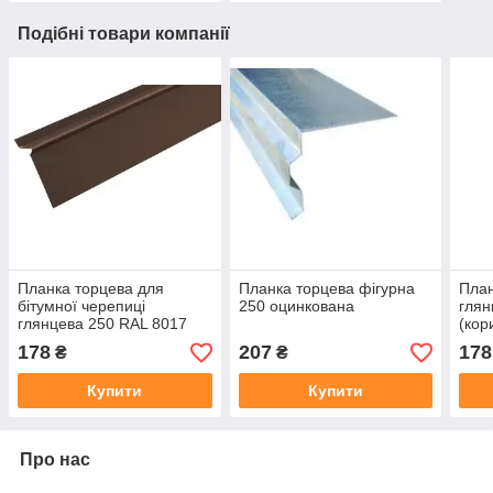
Подібні товари компанії
Планка торцева для
Планка торцева фігурна
План
бітумної черепиці
250 оцинкована
глян
глянцева 250 RAL 8017
(кор
178
207
178
₴
₴
Купити
Купити
Про нас