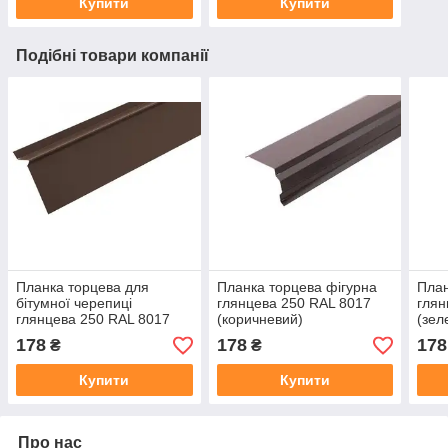
Купити
Купити
Подібні товари компанії
Планка торцева для
Планка торцева фігурна
План
бітумної черепиці
глянцева 250 RAL 8017
глян
глянцева 250 RAL 8017
(коричневий)
(зел
178
178
178
₴
₴
Купити
Купити
Про нас