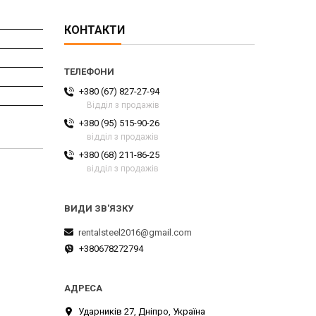
КОНТАКТИ
+380 (67) 827-27-94
Відділ з продажів
+380 (95) 515-90-26
відділ з продажів
+380 (68) 211-86-25
відділ з продажів
rentalsteel2016@gmail.com
+380678272794
Ударників 27, Дніпро, Україна