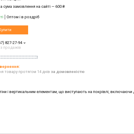
а сума замовлення на сайті — 600 ₴
ті
Оптом і в роздріб
Купити
67) 827-27-94
 з продажів
ня товару протягом 14 днів
за домовленістю
іни і вертикальним елементам, що виступають на покрівлі, включаючи 