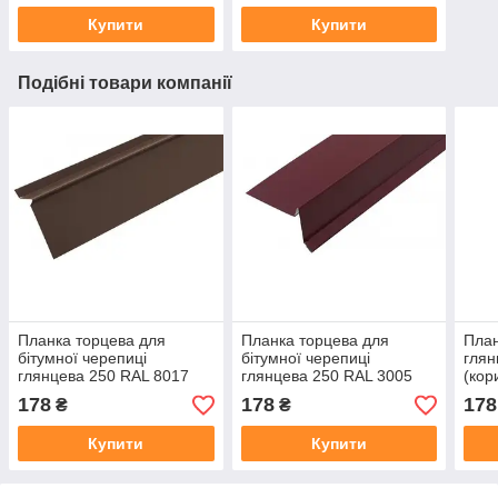
Купити
Купити
Подібні товари компанії
Планка торцева для
Планка торцева для
План
бітумної черепиці
бітумної черепиці
глян
глянцева 250 RAL 8017
глянцева 250 RAL 3005
(кор
(вишня)
178
178
178
₴
₴
Купити
Купити