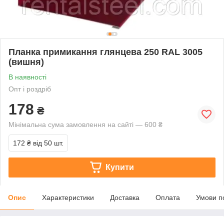
Планка примикання глянцева 250 RAL 3005
(вишня)
В наявності
Опт і роздріб
178
₴
Мінімальна сума замовлення на сайті — 600 ₴
172 ₴
від 50 шт.
Купити
Опис
Характеристики
Доставка
Оплата
Умови п