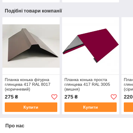
Подібні товари компанії
Планка конька фігурна
Планка конька проста
План
глянцева 417 RAL 8017
глянцева 417 RAL 3005
глян
(коричневий)
(вишня)
(сір
275
275
220
₴
₴
Купити
Купити
Про нас