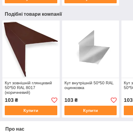
Подібні товари компанії
Кут зовнішній глянцевий
Кут внутрішній 50*50 RAL
Кут 
50*50 RAL 8017
оцинковка
50*5
(коричневий)
103
103
103
₴
₴
Купити
Купити
Про нас