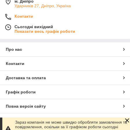
м. Дніпро
Ударників 27, Дніпро, Україна
Контакти
Сьогодні вихідний
Показати весь графік роботи
Про нас
Контакти
Доставка та оплата
Графік роботи
Повна версія сайту
Сайт створено на маркетплейсі
Prom.ua
Зараз компанія не може швидко обробляти замовлення та
повідомлення, оскільки за її графіком роботи сьогодні